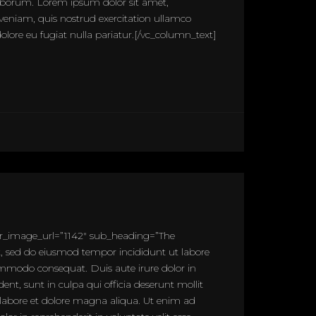
 laborum. Lorem ipsum dolor sit amet,
veniam, quis nostrud exercitation ullamco
dolore eu fugiat nulla pariatur.[/vc_column_text]
r_image_url=”1142″ sub_heading=”The
, sed do eiusmod tempor incididunt ut labore
ommodo consequat. Duis aute irure dolor in
ent, sunt in culpa qui officia deserunt mollit
 labore et dolore magna aliqua. Ut enim ad