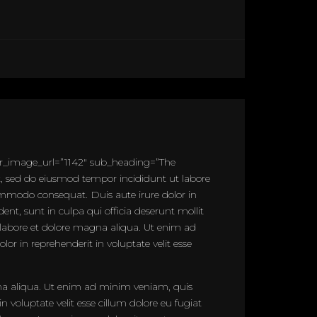
r_image_url=”1142″ sub_heading=”The
, sed do eiusmod tempor incididunt ut labore
ommodo consequat. Duis aute irure dolor in
ent, sunt in culpa qui officia deserunt mollit
 labore et dolore magna aliqua. Ut enim ad
r in reprehenderit in voluptate velit esse
gna aliqua. Ut enim ad minim veniam, quis
 voluptate velit esse cillum dolore eu fugiat