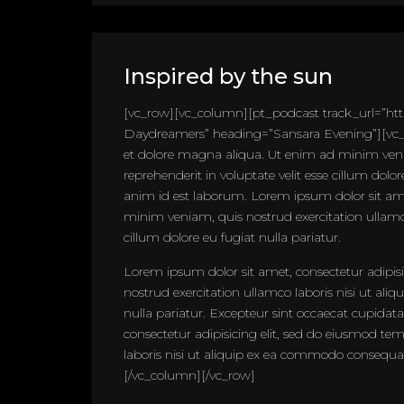
Inspired by the sun
[vc_row][vc_column][pt_podcast track_url=”h
Daydreamers” heading=”Sansara Evening”][vc_co
et dolore magna aliqua. Ut enim ad minim venia
reprehenderit in voluptate velit esse cillum dolo
anim id est laborum. Lorem ipsum dolor sit ame
minim veniam, quis nostrud exercitation ullamco 
cillum dolore eu fugiat nulla pariatur.
Lorem ipsum dolor sit amet, consectetur adipis
nostrud exercitation ullamco laboris nisi ut ali
nulla pariatur. Excepteur sint occaecat cupidat
consectetur adipisicing elit, sed do eiusmod t
laboris nisi ut aliquip ex ea commodo consequat. 
[/vc_column][/vc_row]