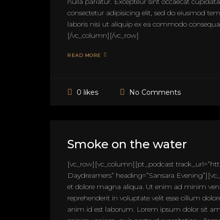
nulla pariatur. Excepteur sint occaecat cupidat
consectetur adipisicing elit, sed do eiusmod t
laboris nisi ut aliquip ex ea commodo consequat. 
[/vc_column][/vc_row]
READ MORE
No Comments
0 likes
Smoke on the water
[vc_row][vc_column][pt_podcast track_url=”h
Daydreamers” heading=”Sansara Evening”][vc_co
et dolore magna aliqua. Ut enim ad minim venia
reprehenderit in voluptate velit esse cillum dolo
anim id est laborum. Lorem ipsum dolor sit ame