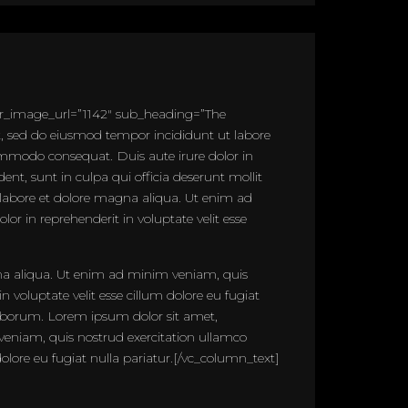
r_image_url=”1142″ sub_heading=”The
, sed do eiusmod tempor incididunt ut labore
ommodo consequat. Duis aute irure dolor in
ent, sunt in culpa qui officia deserunt mollit
 labore et dolore magna aliqua. Ut enim ad
r in reprehenderit in voluptate velit esse
gna aliqua. Ut enim ad minim veniam, quis
 voluptate velit esse cillum dolore eu fugiat
 laborum. Lorem ipsum dolor sit amet,
veniam, quis nostrud exercitation ullamco
dolore eu fugiat nulla pariatur.[/vc_column_text]