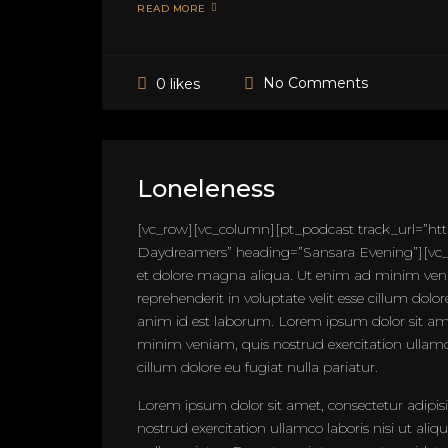
READ MORE
No Comments
0 likes
Loneleness
[vc_row][vc_column][pt_podcast track_url=”h
Daydreamers” heading=”Sansara Evening”][vc_co
et dolore magna aliqua. Ut enim ad minim venia
reprehenderit in voluptate velit esse cillum dolo
anim id est laborum. Lorem ipsum dolor sit ame
minim veniam, quis nostrud exercitation ullamco 
cillum dolore eu fugiat nulla pariatur.
Lorem ipsum dolor sit amet, consectetur adipis
nostrud exercitation ullamco laboris nisi ut ali