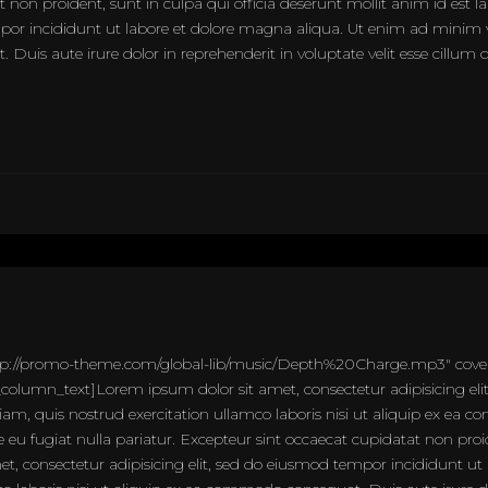
at non proident, sunt in culpa qui officia deserunt mollit anim id est
empor incididunt ut labore et dolore magna aliqua. Ut enim ad minim 
Duis aute irure dolor in reprehenderit in voluptate velit esse cillum 
ttp://promo-theme.com/global-lib/music/Depth%20Charge.mp3″ cove
lumn_text]Lorem ipsum dolor sit amet, consectetur adipisicing elit
m, quis nostrud exercitation ullamco laboris nisi ut aliquip ex ea c
re eu fugiat nulla pariatur. Excepteur sint occaecat cupidatat non proid
t, consectetur adipisicing elit, sed do eiusmod tempor incididunt ut