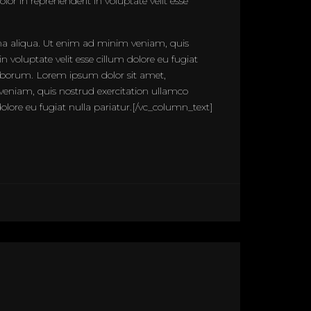
r in reprehenderit in voluptate velit esse
gna aliqua. Ut enim ad minim veniam, quis
 voluptate velit esse cillum dolore eu fugiat
 laborum. Lorem ipsum dolor sit amet,
veniam, quis nostrud exercitation ullamco
dolore eu fugiat nulla pariatur.[/vc_column_text]