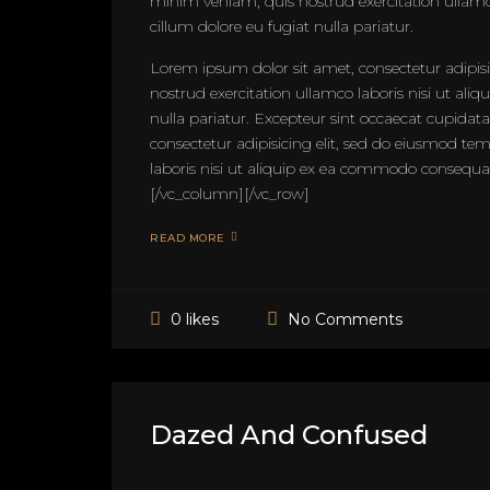
minim veniam, quis nostrud exercitation ullamco 
cillum dolore eu fugiat nulla pariatur.
Lorem ipsum dolor sit amet, consectetur adipis
nostrud exercitation ullamco laboris nisi ut ali
nulla pariatur. Excepteur sint occaecat cupidat
consectetur adipisicing elit, sed do eiusmod t
laboris nisi ut aliquip ex ea commodo consequat. 
[/vc_column][/vc_row]
READ MORE
No Comments
0 likes
Dazed And Confused