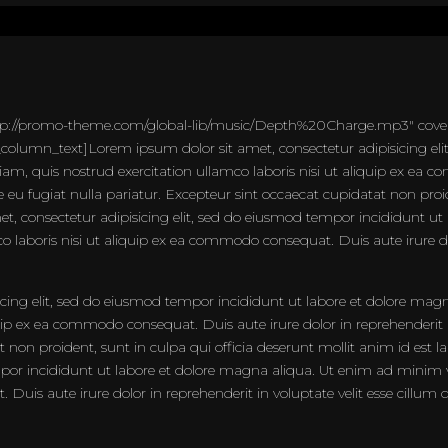
ttp://promo-theme.com/global-lib/music/Depth%20Charge.mp3″ cove
lumn_text]Lorem ipsum dolor sit amet, consectetur adipisicing elit
m, quis nostrud exercitation ullamco laboris nisi ut aliquip ex ea c
re eu fugiat nulla pariatur. Excepteur sint occaecat cupidatat non proid
t, consectetur adipisicing elit, sed do eiusmod tempor incididunt ut
laboris nisi ut aliquip ex ea commodo consequat. Duis aute irure dolo
icing elit, sed do eiusmod tempor incididunt ut labore et dolore ma
quip ex ea commodo consequat. Duis aute irure dolor in reprehenderit in
at non proident, sunt in culpa qui officia deserunt mollit anim id est
empor incididunt ut labore et dolore magna aliqua. Ut enim ad minim 
Duis aute irure dolor in reprehenderit in voluptate velit esse cillum 