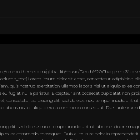
ttp://promo-theme.com/global-lib/music/Depth%20Charge.mp3″ cove
lumn_text]Lorem ipsum dolor sit amet, consectetur adipisicing elit
m, quis nostrud exercitation ullamco laboris nisi ut aliquip ex ea c
re eu fugiat nulla pariatur. Excepteur sint occaecat cupidatat non proid
t, consectetur adipisicing elit, sed do eiusmod tempor incididunt ut
laboris nisi ut aliquip ex ea commodo consequat. Duis aute irure dolo
icing elit, sed do eiusmod tempor incididunt ut labore et dolore ma
quip ex ea commodo consequat. Duis aute irure dolor in reprehenderit in