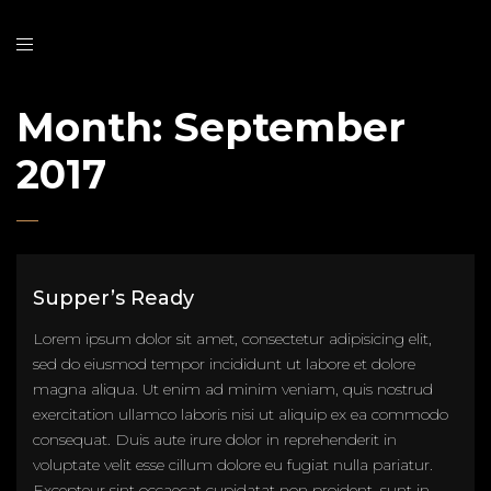
Month:
September
2017
Supper’s Ready
Lorem ipsum dolor sit amet, consectetur adipisicing elit,
sed do eiusmod tempor incididunt ut labore et dolore
magna aliqua. Ut enim ad minim veniam, quis nostrud
exercitation ullamco laboris nisi ut aliquip ex ea commodo
consequat. Duis aute irure dolor in reprehenderit in
voluptate velit esse cillum dolore eu fugiat nulla pariatur.
Excepteur sint occaecat cupidatat non proident, sunt in